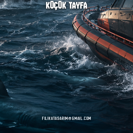
KÜÇÜK TAYFA
filikatasarim@gmail.com